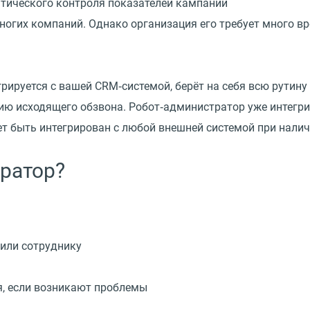
атического контроля показателей кампании
огих компаний. Однако организация его требует много вре
грируется с вашей CRM‑системой, берёт на себя всю рутин
ию исходящего обзвона. Робот‑администратор уже интегр
жет быть интегрирован с любой внешней системой при налич
ратор?
 или сотруднику
я, если возникают проблемы