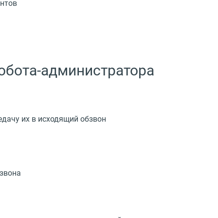
ентов
обота-администратора
едачу их в исходящий обзвон
бзвона