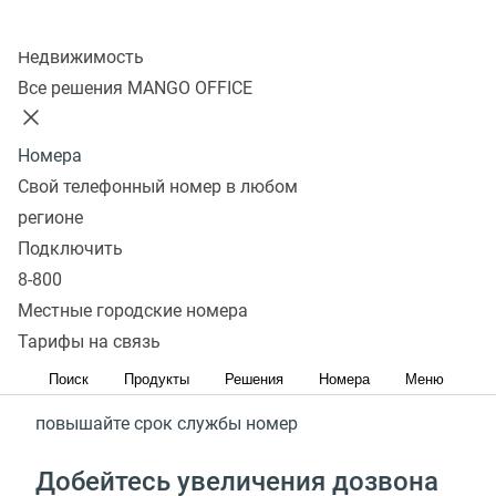
Интеграции с УВК¹ (CRM) или другим сервисом
Колл-центр
Недвижимость
Стоимость
Подключить
Все решения MANGO OFFICE
С сервисом Карусель
Номера
Свой телефонный номер в любом
номеров MANGO OFFICE
регионе
Подключить
От 30%
8-800
Местные городские номера
чаще дозванивайтесь клиентам*
Тарифы на связь
В 1,5 раза
Поиск
Продукты
Решения
Номера
Меню
повышайте срок службы номер
Добейтесь увеличения дозвона