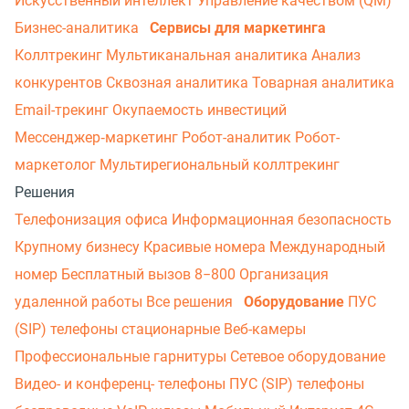
Искусственный интеллект
Управление качеством (QM)
Бизнес-аналитика
Сервисы для маркетинга
Коллтрекинг
Мультиканальная аналитика
Анализ
конкурентов
Сквозная аналитика
Товарная аналитика
Email-трекинг
Окупаемость инвестиций
Мессенджер‑маркетинг
Робот-аналитик
Робот-
маркетолог
Мультирегиональный коллтрекинг
Решения
Телефонизация офиса
Информационная безопасность
Крупному бизнесу
Красивые номера
Международный
номер
Бесплатный вызов 8−800
Организация
удаленной работы
Все решения
Оборудование
ПУС
(SIP) телефоны стационарные
Веб-камеры
Профессиональные гарнитуры
Сетевое оборудование
Видео- и конференц- телефоны
ПУС (SIP) телефоны