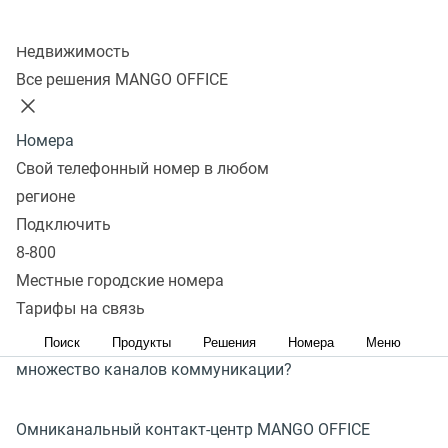
Колл-центр
53% потребителей
Недвижимость
Все решения MANGO OFFICE
связываются с компаниями
через мессенджеры
Номера
и соцсети
Свой телефонный номер в любом
регионе
Сегодня фокус клиентов смещается в сторону
Подключить
цифровых каналов, а ожидания от сервиса остаются
8-800
высокими независимо от способа связи. Как бизнесу
Местные городские номера
Тарифы на связь
поддерживать качество обслуживания и эффективно
управлять взаимодействием с клиентами через
Поиск
Продукты
Решения
Номера
Меню
множество каналов коммуникации?
Омниканальный контакт-центр MANGO OFFICE